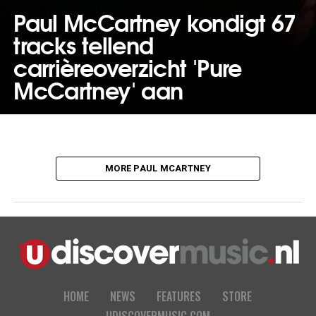
Paul McCartney kondigt 67
tracks tellend
carrièreoverzicht 'Pure
McCartney' aan
MORE PAUL MCARTNEY
HOME
NEWS
FEATURES
STORE