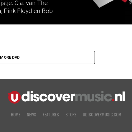
jstje. O.a. van The
n, Pink Floyd en Bob
MORE DVD
HOME
NEWS
FEATURES
STORE
UDISCOVERMUSIC.COM