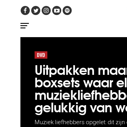
DVD
Uitpakken maar
boxsets waar e
muziekliefhebb
gelukkig van w
Muziek liefhebbers opgelet: dit zij