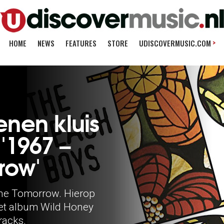
>
HOME
NEWS
FEATURES
STORE
UDISCOVERMUSIC.COM
nen kluis
'1967 –
row'
ine Tomorrow. Hierop
het album Wild Honey
racks.