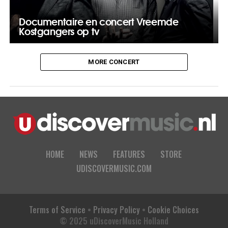
Documentaire en concert Vreemde
Kostgangers op tv
MORE CONCERT
HOME
NEWS
FEATURES
STORE
UDISCOVERMUSIC.COM
Terms of Service
•
Privacy Policy
•
Cookie Choices
© 2025 uDiscoverMusic Holland