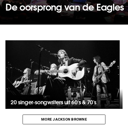
De oorsprong van de Eagles
20 singer-songwriters uit 60's & 70's
MORE JACKSON BROWNE