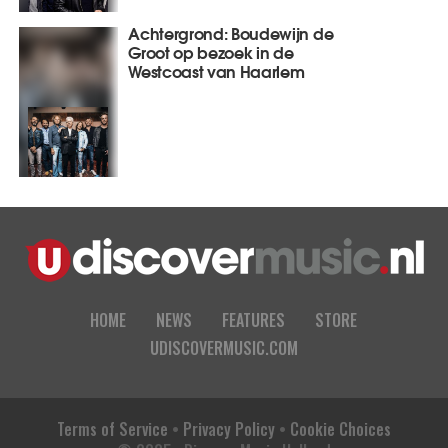
Achtergrond: Boudewijn de
Groot op bezoek in de
Westcoast van Haarlem
HOME
NEWS
FEATURES
STORE
UDISCOVERMUSIC.COM
Terms of Service
•
Privacy Policy
•
Cookie Choices