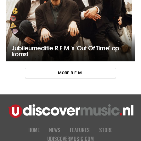
Jubileumeditie R.E.M.'s 'Out Of Time' op
komst
MORE R.E.M.
HOME
NEWS
FEATURES
STORE
UDISCOVERMUSIC.COM