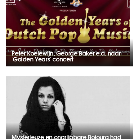
Peter Koelewijn, George Baker e.a. naar
'Golden Years' concert
Mysterieuze en ongrijpbare Bojoura had