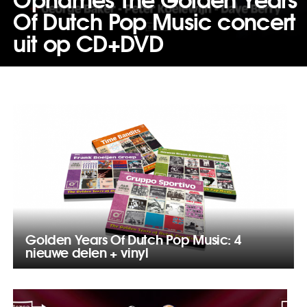
Of Dutch Pop Music concert
uit op CD+DVD
Golden Years Of Dutch Pop Music: 4
nieuwe delen + vinyl