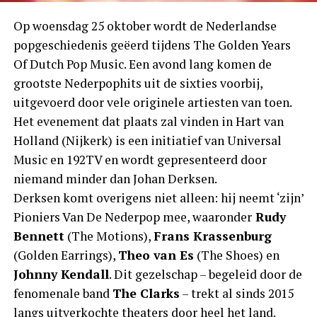
Op woensdag 25 oktober wordt de Nederlandse
popgeschiedenis geëerd tijdens The Golden Years
Of Dutch Pop Music. Een avond lang komen de
grootste Nederpophits uit de sixties voorbij,
uitgevoerd door vele originele artiesten van toen.
Het evenement dat plaats zal vinden in Hart van
Holland (Nijkerk) is een initiatief van Universal
Music en 192TV en wordt gepresenteerd door
niemand minder dan Johan Derksen.
Derksen komt overigens niet alleen: hij neemt ‘zijn’
Pioniers Van De Nederpop mee, waaronder
Rudy
Bennett
(The Motions),
Frans Krassenburg
(Golden Earrings),
Theo van Es
(The Shoes) en
Johnny Kendall
. Dit gezelschap – begeleid door de
fenomenale band
The Clarks
– trekt al sinds 2015
langs uitverkochte theaters door heel het land.