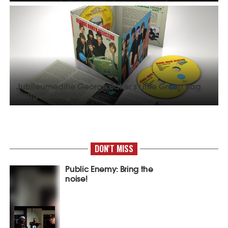
Jubileumeditie George Baker's Little Green Bag
aangekondigd
DON'T MISS
Public Enemy: Bring the
noise!