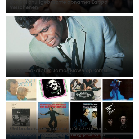
Box vol onuitgebrachte opnames Zappa
verschenen
Collected-album James Brown op komst
Ontbrekende Herman van Veen-albums
beschikbaar op de streaming platforms