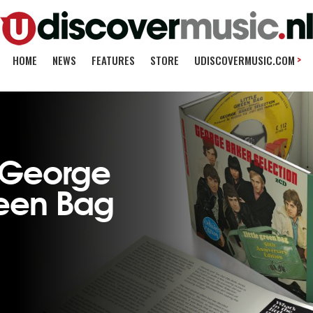
>
HOME
NEWS
FEATURES
STORE
UDISCOVERMUSIC.COM
 George
Green Bag