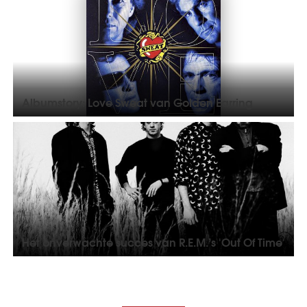
Albumstory: Love Sweat van Golden Earring
Het onverwachte succes van R.E.M.’s 'Out Of Time'