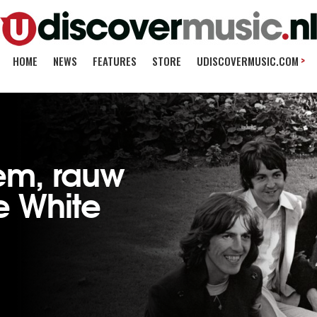
>
HOME
NEWS
FEATURES
STORE
UDISCOVERMUSIC.COM
iem, rauw
e White