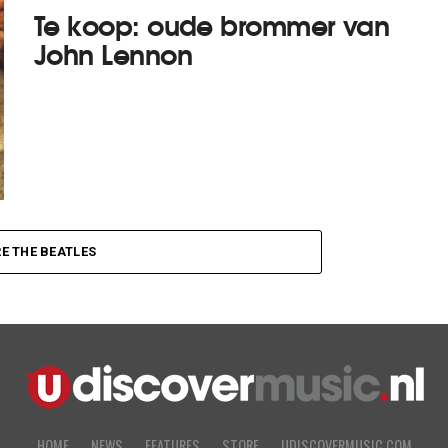
Te koop: oude brommer van
John Lennon
E THE BEATLES
HOME
NEWS
FEATURES
STORE
UDISCOVERMUSIC.COM