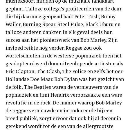
muzieksoort midden op de muzikale landkaart
geplant. Talloze collega’s profiteerden van de deur
die hij daarmee geopend had: Peter Tosh, Bunny
Wailer, Burning Spear, Steel Pulse, Black Uhuru en
talloze anderen dankten in elk geval deels hun
succes aan het pionierswerk van Bob Marley. Zijn
invloed reikte nog verder. Reggae zou ook
wortelschieten in de westerse popmuziek toen het
geadopteerd werd door uiteenlopende artiesten als
Eric Clapton, The Clash, The Police en zelfs het oer-
Hollandse Doe Maar. Bob Dylan was het gezicht van
de folk, The Beatles waren de vernieuwers van de
popmuziek en Jimi Hendrix veroorzaakte een ware
revolutie in de rock. De manier waarop Bob Marley
de reggae vernieuwde en introduceerde bij een
breed publiek, zorgt ervoor dat ook hij al decennia
gerekend wordt tot de een van de allergrootste