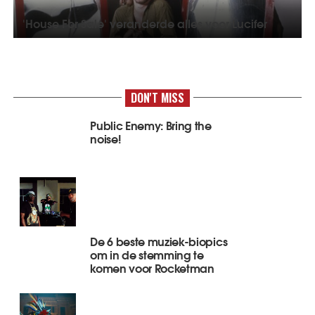
'House For Sale' veranderde alles voor Lucifer
DON'T MISS
Public Enemy: Bring the
noise!
De 6 beste muziek-biopics
om in de stemming te
komen voor Rocketman