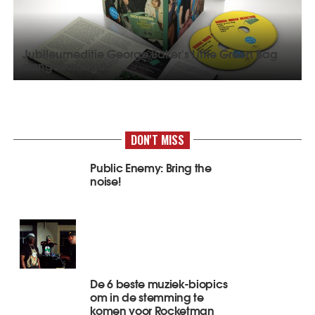
Jubileumeditie George Baker's Little Green Bag
aangekondigd
DON'T MISS
Public Enemy: Bring the
noise!
De 6 beste muziek-biopics
om in de stemming te
komen voor Rocketman