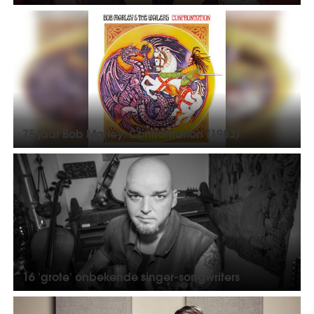
75 jaar Bob Marley: Confrontation (1983)
16 'grote' onbekende singer-songwriters