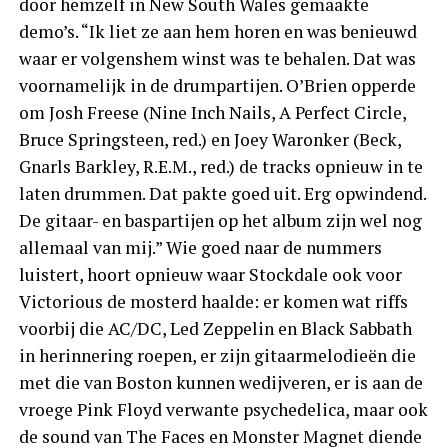
door hemzelf in New South Wales gemaakte
demo’s. “Ik liet ze aan hem horen en was benieuwd
waar er volgenshem winst was te behalen. Dat was
voornamelijk in de drumpartijen. O’Brien opperde
om Josh Freese (Nine Inch Nails, A Perfect Circle,
Bruce Springsteen, red.) en Joey Waronker (Beck,
Gnarls Barkley, R.E.M., red.) de tracks opnieuw in te
laten drummen. Dat pakte goed uit. Erg opwindend.
De gitaar- en baspartijen op het album zijn wel nog
allemaal van mij.” Wie goed naar de nummers
luistert, hoort opnieuw waar Stockdale ook voor
Victorious de mosterd haalde: er komen wat riffs
voorbij die AC/DC, Led Zeppelin en Black Sabbath
in herinnering roepen, er zijn gitaarmelodieën die
met die van Boston kunnen wedijveren, er is aan de
vroege Pink Floyd verwante psychedelica, maar ook
de sound van The Faces en Monster Magnet diende