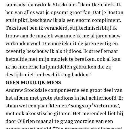
soms als blauwdruk. Stockdale: “Ik ontken niets. Ik
ben van alles wat je opsomt groot fan. Dat je Boston
eruit pikt, beschouw ik als een enorm compliment.
Tekstueel ben ik veranderd, stijltechnisch blijf ik
trouw aan de muziek waarmee ik me al jaren nauw
verbonden voel. Die muziek uit de jaren zestig en
zeventig beschouw ik als tijdloos. Ik streef ernaar
hetzelfde met mijn muziek te bereiken, ook al kan
ik nu moderne hulpmiddelen gebruiken die zij
destijds niet ter beschikking hadden.”
GEEN MOEILIJK MENS
Andrew Stockdale componeerde een groot deel van
het album met grote stadions in het achterhoofd. Er
staan wel een paar ‘kleinere’ songs op ‘Victorious’,
met ook akoestische gitaren. Het merendeel liet hij
door O’Brien maar al te graag voorzien van een
groots en vet geluid. “Die megagrote stadionsound,