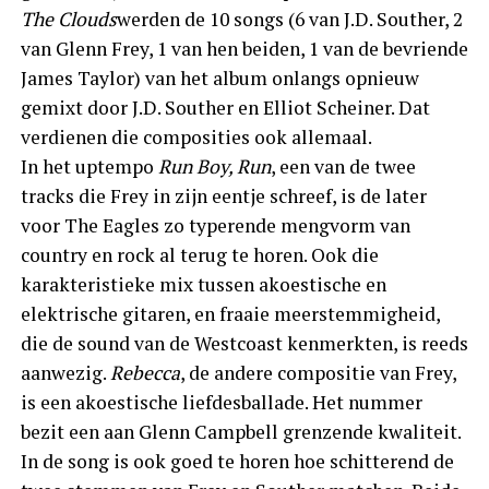
The Clouds
werden de 10 songs (6 van J.D. Souther, 2
van Glenn Frey, 1 van hen beiden, 1 van de bevriende
James Taylor) van het album onlangs opnieuw
gemixt door J.D. Souther en Elliot Scheiner. Dat
verdienen die composities ook allemaal.
In het uptempo
Run Boy, Run
, een van de twee
tracks die Frey in zijn eentje schreef, is de later
voor The Eagles zo typerende mengvorm van
country en rock al terug te horen. Ook die
karakteristieke mix tussen akoestische en
elektrische gitaren, en fraaie meerstemmigheid,
die de sound van de Westcoast kenmerkten, is reeds
aanwezig.
Rebecca
, de andere compositie van Frey,
is een akoestische liefdesballade. Het nummer
bezit een aan Glenn Campbell grenzende kwaliteit.
In de song is ook goed te horen hoe schitterend de