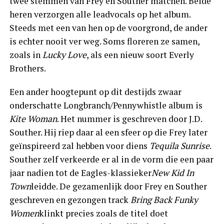
twee stemmen van Frey en Souther matchen. Beide
heren verzorgen alle leadvocals op het album.
Steeds met een van hen op de voorgrond, de ander
is echter nooit ver weg. Soms floreren ze samen,
zoals in
Lucky Love
, als een nieuw soort Everly
Brothers.
Een ander hoogtepunt op dit destijds zwaar
onderschatte Longbranch/Pennywhistle album is
Kite Woman
. Het nummer is geschreven door J.D.
Souther. Hij riep daar al een sfeer op die Frey later
geïnspireerd zal hebben voor diens
Tequila Sunrise
.
Souther zelf verkeerde er al in de vorm die een paar
jaar nadien tot de Eagles-klassieker
New Kid In
Town
leidde. De gezamenlijk door Frey en Souther
geschreven en gezongen track
Bring Back Funky
Women
klinkt precies zoals de titel doet