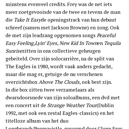
minstens evenveel credits. Frey was de net iets
meer zoetgevooisde van de twee en tevens de man
die
Take It Easy
de openingstrack van hun debuut
schreef (samen met Jackson Browne) en zong. Ook
de met zijn leadzang opgenomen songs
Peaceful
Easy Feeling
,
Lyin’ Eyes
,
New Kid In Town
en
Tequila
Sunrise
zitten in ons collectieve geheugen
gebeiteld. Over zijn solocarrière, na de split van
The Eagles in 1980, wordt vaak anders gedacht,
maar die mag er, getuige de nu verschenen
overzichtsbox
Above The Clouds,
ook best zijn.
In die box zitten twee verzamelaars als
dwarsdoorsnede van zijn soloalbums, een dvd met
een concert uit de
Strange Weather Tour
(Dublin
1992, met ook een zestal Eagles-classics) en het
titelloze album van het duo
Longbranch/Pennywistle, gevormd door Glenn Frey