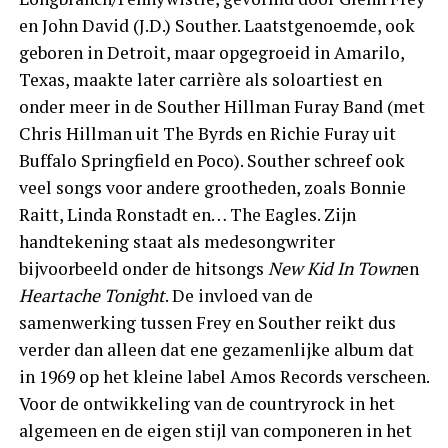
en John David (J.D.) Souther. Laatstgenoemde, ook
geboren in Detroit, maar opgegroeid in Amarilo,
Texas, maakte later carrière als soloartiest en
onder meer in de Souther Hillman Furay Band (met
Chris Hillman uit The Byrds en Richie Furay uit
Buffalo Springfield en Poco). Souther schreef ook
veel songs voor andere grootheden, zoals Bonnie
Raitt, Linda Ronstadt en… The Eagles. Zijn
handtekening staat als medesongwriter
bijvoorbeeld onder de hitsongs
New Kid In Town
en
Heartache Tonight
. De invloed van de
samenwerking tussen Frey en Souther reikt dus
verder dan alleen dat ene gezamenlijke album dat
in 1969 op het kleine label Amos Records verscheen.
Voor de ontwikkeling van de countryrock in het
algemeen en de eigen stijl van componeren in het