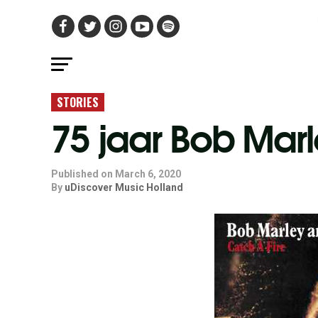
STORIES
75 jaar Bob Marl
Published on
March 6, 2020
By
uDiscover Music Holland