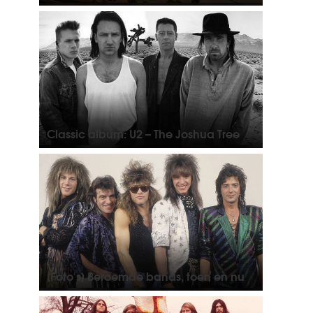
Classic album: U2 – The Joshua Tree
[Foto's] Beroemde bands, toen en nu