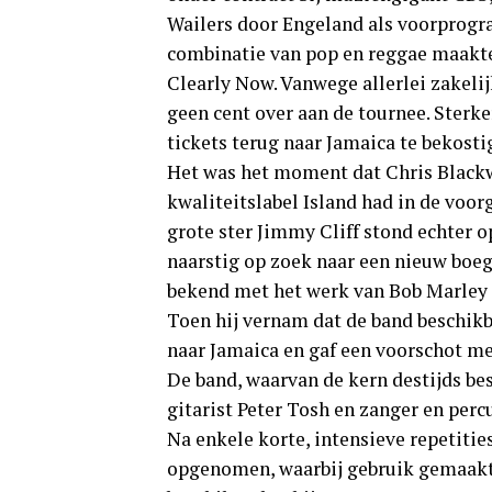
Wailers door Engeland als voorprog
combinatie van pop en reggae maakte 
Clearly Now. Vanwege allerlei zakeli
geen cent over aan de tournee. Sterke
tickets terug naar Jamaica te bekosti
Het was het moment dat Chris Blackwe
kwaliteitslabel Island had in de voor
grote ster Jimmy Cliff stond echter o
naarstig op zoek naar een nieuw boegb
bekend met het werk van Bob Marley e
Toen hij vernam dat de band beschikba
naar Jamaica en gaf een voorschot m
De band, waarvan de kern destijds be
gitarist Peter Tosh en zanger en percu
Na enkele korte, intensieve repetiti
opgenomen, waarbij gebruik gemaakt w