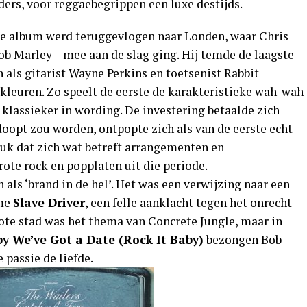
ders, voor reggaebegrippen een luxe destijds.
de album werd teruggevlogen naar Londen, waar Chris
ob Marley – mee aan de slag ging. Hij temde de laagste
 als gitarist Wayne Perkins en toetsenist Rabbit
 kleuren. Zo speelt de eerste de karakteristieke wah-wah
 klassieker in wording. De investering betaalde zich
edoopt zou worden, ontpopte zich als van de eerste echt
uk dat zich wat betreft arrangementen en
ote rock en popplaten uit die periode.
n als ‘brand in de hel’. Het was een verwijzing naar een
ame
Slave Driver
, een felle aanklacht tegen het onrecht
rote stad was het thema van Concrete Jungle, maar in
y We’ve Got a Date (Rock It Baby)
bezongen Bob
 passie de liefde.