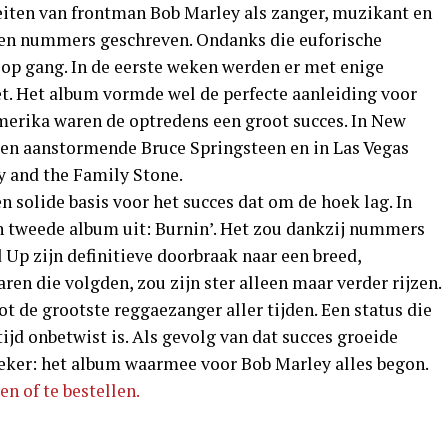
iten van frontman Bob Marley als zanger, muzikant en
gen nummers geschreven. Ondanks die euforische
op gang. In de eerste weken werden er met enige
t. Het album vormde wel de perfecte aanleiding voor
merika waren de optredens een groot succes. In New
t een aanstormende Bruce Springsteen en in Las Vegas
 and the Family Stone.
 solide basis voor het succes dat om de hoek lag. In
jn tweede album uit: Burnin’. Het zou dankzij nummers
d Up zijn definitieve doorbraak naar een breed,
ren die volgden, zou zijn ster alleen maar verder rijzen.
ot de grootste reggaezanger aller tijden. Een status die
tijd onbetwist is. Als gevolg van dat succes groeide
sieker: het album waarmee voor Bob Marley alles begon.
en of te bestellen.