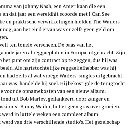
ramma van Johnny Nash, een Amerikaan die een
en dat jaar een wereldhit scoorde met I Can See
jke en praktische verwikkelingen hielden The Wailers
r nog, aan het eind ervan was er zelfs geen geld om
gen.
ll ten tonele verscheen. De baas van het
gaande jaren al reggaeplaten in Europa uitgebracht. Zijn
p het punt om zijn contract op te zeggen, dus hij was
eeld. Als hartstochtelijke reggaeliefhebber was hij
n had zelfs al wat vroege Wailers-singles uitgebracht.
ar was, handelde hij snel. Hij bekostigde de terugtocht
ee voor de opnamekosten van een nieuw album.
stond uit Bob Marley, geflankeerd door zanger en
ssionist Bunny Wailer, liet er geen gras over groeien.
es werd in luttele weken een compleet album
erd van drie verschillende studio’s. Het gezelschap