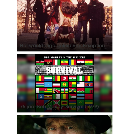
Het weelderige geluid van Ekseption
75 jaar Bob Marley: Survival (1979)