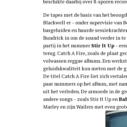
beschikte daarbij over 8-sporen recor
De tapes met de basis van het beoog
Blackwell er – onder supervisie van B
basgeluiden en huurde sessiekrachten
Bundrick in om de sound verder in te
partij in het nummer
Stir It Up
– een
terug. Catch A Fire, zoals de plaat g
volwassen reggae albums. Een werkst
geluidskwaliteit kon meten met de gr
De titel Catch A Fire liet zich vertale
paar nummers op het album, met n
uit het verleden. De armoede in de g
andere songs – zoals Stir It Up en
Bab
Marley en zijn Wailers met even grote