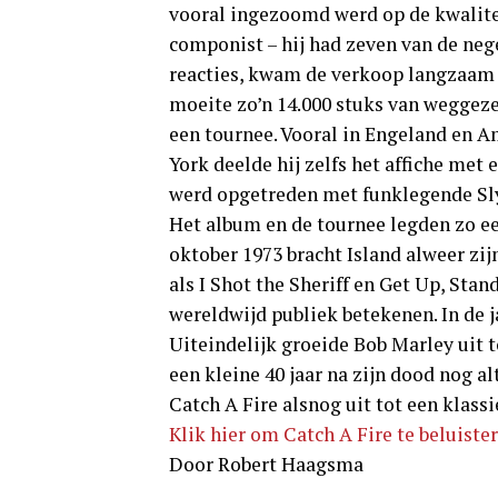
vooral ingezoomd werd op de kwalite
componist – hij had zeven van de ne
reacties, kwam de verkoop langzaam 
moeite zo’n 14.000 stuks van weggeze
een tournee. Vooral in Engeland en A
York deelde hij zelfs het affiche me
werd opgetreden met funklegende Sly
Het album en de tournee legden zo een
oktober 1973 bracht Island alweer zi
als I Shot the Sheriff en Get Up, Stan
wereldwijd publiek betekenen. In de ja
Uiteindelijk groeide Bob Marley uit t
een kleine 40 jaar na zijn dood nog al
Catch A Fire alsnog uit tot een klas
Klik hier om Catch A Fire te beluister
Door Robert Haagsma