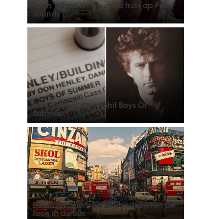
Brian Wilson is nog altijd trots op Pet
Sounds
Don Henley: de solohit Boys Of
Summer
British Invasion: Britse bands zetten de
toon in de 60s