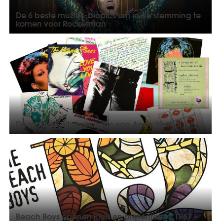
De 6 beste muziek-biopics om in de stemming te
komen voor Rocketman
De mooiste albumhoezen van Andy Warhol
Beach Boys openen kluis en presenteren '1967 –