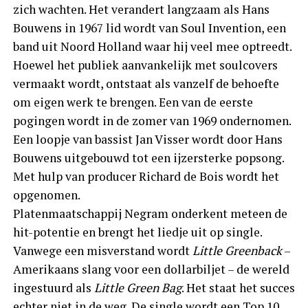
zich wachten. Het verandert langzaam als Hans
Bouwens in 1967 lid wordt van Soul Invention, een
band uit Noord Holland waar hij veel mee optreedt.
Hoewel het publiek aanvankelijk met soulcovers
vermaakt wordt, ontstaat als vanzelf de behoefte
om eigen werk te brengen. Een van de eerste
pogingen wordt in de zomer van 1969 ondernomen.
Een loopje van bassist Jan Visser wordt door Hans
Bouwens uitgebouwd tot een ijzersterke popsong.
Met hulp van producer Richard de Bois wordt het
opgenomen.
Platenmaatschappij Negram onderkent meteen de
hit-potentie en brengt het liedje uit op single.
Vanwege een misverstand wordt
Little Greenback
–
Amerikaans slang voor een dollarbiljet – de wereld
ingestuurd als
Little Green Bag
. Het staat het succes
echter niet in de weg. De single wordt een Top 10