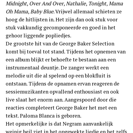
Midnight
,
Over And Over
,
Nathalie
,
Tonight
,
Mama
Oh Mama
,
Baby Blue
. Vrijwel allemaal schieten ze
hoog de hitlijsten in. Het zijn dan ook stuk voor
stuk vakkundig gecomponeerde en goed in het
gehoor liggende popliedjes.
De grootste hit van de George Baker Selection
komt bij toeval tot stand. Tijdens het opnemen van
een album blijkt er behoefte te bestaan aan een
instrumentaal deuntje. De zanger werkt een
melodie uit die al spelend op een blokfluit is
ontstaan. Tijdens de opnamen ervan reageren de
sessiemuzikanten opvallend enthousiast en ook
live slaat het enorm aan. Aangespoord door die
reacties completeert George Baker het met een
tekst. Paloma Blanca is geboren.
Het opmerkelijke is dat Negram aanvankelijk
weinig heil ziet in het opgewekte liedje en het zelfs