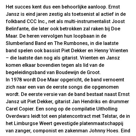
Het succes kent dus een behoorlijke aanloop. Ernst
Jansz is eind jaren zestig als toetsenist al actief in de
folkband CCC Inc., net als multi-instrumentalist Joost
Belinfante, die later ook betrokken zal raken bij Doe
Maar. De heren vervolgen hun loopbaan in de
Slumberland Band en The Rumbones, in die laatste
band spelen ook bassist Piet Dekker en Henny Vrienten
– die laatste dan nog als gitarist. Vrienten en Jansz
komen elkaar bovendien tegen als lid van de
begeleidingsband van Boudewijn de Groot.
In 1978 wordt Doe Maar opgericht, de band vernoemt
zich naar een van de eerste songs die opgenomen
wordt. De eerste versie van de band bestaat naast Ernst
Jansz uit Piet Dekker, gitarist Jan Hendriks en drummer
Carel Copier. Een song op de compilatie Uitholling
Overdwars leidt tot een platencontract met Telstar, de in
het Limburgse Weert gevestigde platenmaatschappij
van zanger, componist en zakenman Johnny Hoes. Eind