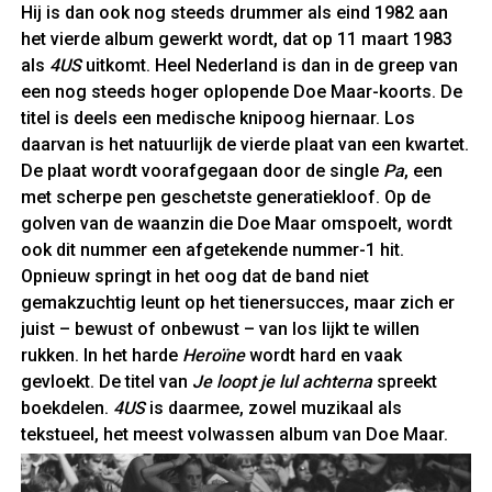
Hij is dan ook nog steeds drummer als eind 1982 aan
het vierde album gewerkt wordt, dat op 11 maart 1983
als
4US
uitkomt. Heel Nederland is dan in de greep van
een nog steeds hoger oplopende Doe Maar-koorts. De
titel is deels een medische knipoog hiernaar. Los
daarvan is het natuurlijk de vierde plaat van een kwartet.
De plaat wordt voorafgegaan door de single
Pa
, een
met scherpe pen geschetste generatiekloof. Op de
golven van de waanzin die Doe Maar omspoelt, wordt
ook dit nummer een afgetekende nummer-1 hit.
Opnieuw springt in het oog dat de band niet
gemakzuchtig leunt op het tienersucces, maar zich er
juist – bewust of onbewust – van los lijkt te willen
rukken. In het harde
Heroïne
wordt hard en vaak
gevloekt. De titel van
Je loopt je lul achterna
spreekt
boekdelen.
4US
is daarmee, zowel muzikaal als
tekstueel, het meest volwassen album van Doe Maar.