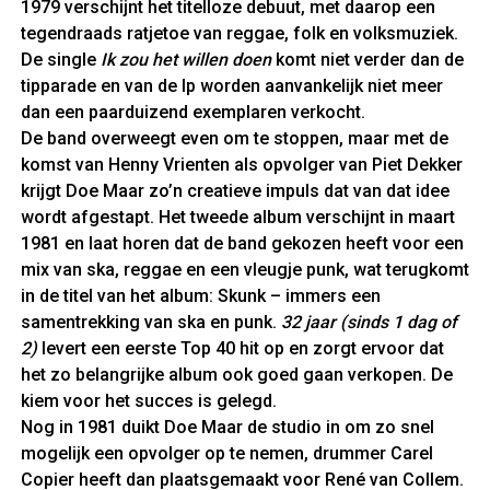
1979 verschijnt het titelloze debuut, met daarop een
tegendraads ratjetoe van reggae, folk en volksmuziek.
De single
Ik zou het willen doen
komt niet verder dan de
tipparade en van de lp worden aanvankelijk niet meer
dan een paarduizend exemplaren verkocht.
De band overweegt even om te stoppen, maar met de
komst van Henny Vrienten als opvolger van Piet Dekker
krijgt Doe Maar zo’n creatieve impuls dat van dat idee
wordt afgestapt. Het tweede album verschijnt in maart
1981 en laat horen dat de band gekozen heeft voor een
mix van ska, reggae en een vleugje punk, wat terugkomt
in de titel van het album: Skunk – immers een
samentrekking van ska en punk.
32 jaar (sinds 1 dag of
2)
levert een eerste Top 40 hit op en zorgt ervoor dat
het zo belangrijke album ook goed gaan verkopen. De
kiem voor het succes is gelegd.
Nog in 1981 duikt Doe Maar de studio in om zo snel
mogelijk een opvolger op te nemen, drummer Carel
Copier heeft dan plaatsgemaakt voor René van Collem.