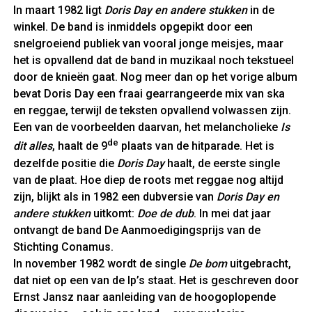
In maart 1982 ligt
Doris Day en andere stukken
in de
winkel. De band is inmiddels opgepikt door een
snelgroeiend publiek van vooral jonge meisjes, maar
het is opvallend dat de band in muzikaal noch tekstueel
door de knieën gaat. Nog meer dan op het vorige album
bevat Doris Day een fraai gearrangeerde mix van ska
en reggae, terwijl de teksten opvallend volwassen zijn.
Een van de voorbeelden daarvan, het melancholieke
Is
de
dit alles
, haalt de 9
plaats van de hitparade. Het is
dezelfde positie die
Doris Day
haalt, de eerste single
van de plaat. Hoe diep de roots met reggae nog altijd
zijn, blijkt als in 1982 een dubversie van
Doris Day en
andere stukken
uitkomt:
Doe de dub
. In mei dat jaar
ontvangt de band De Aanmoedigingsprijs van de
Stichting Conamus.
In november 1982 wordt de single
De bom
uitgebracht,
dat niet op een van de lp’s staat. Het is geschreven door
Ernst Jansz naar aanleiding van de hoogoplopende