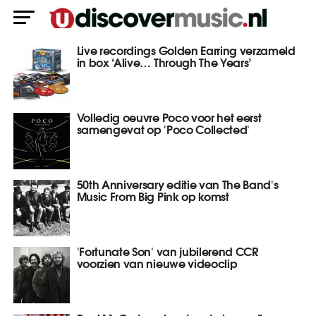
Live recordings Golden Earring verzameld
in box ‘Alive… Through The Years’
Volledig oeuvre Poco voor het eerst
samengevat op 'Poco Collected'
50th Anniversary editie van The Band's
Music From Big Pink op komst
'Fortunate Son' van jubilerend CCR
voorzien van nieuwe videoclip