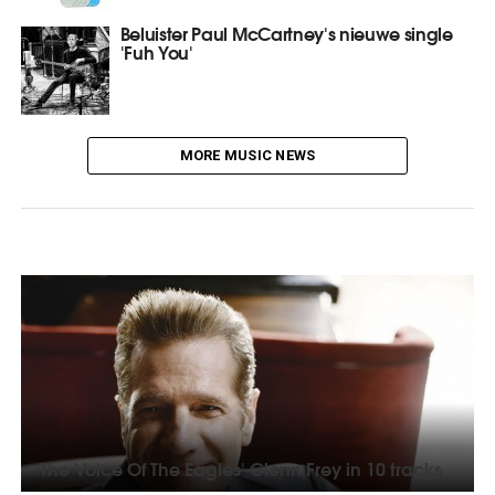
Beluister Paul McCartney's nieuwe single
'Fuh You'
MORE MUSIC NEWS
'The Voice Of The Eagles' Glenn Frey in 10 tracks