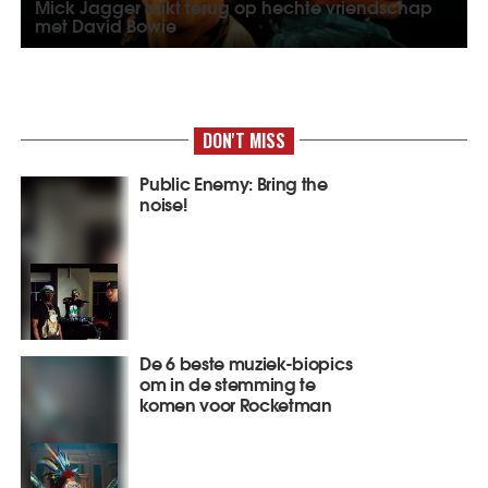
Mick Jagger blikt terug op hechte vriendschap
met David Bowie
DON'T MISS
Public Enemy: Bring the
noise!
De 6 beste muziek-biopics
om in de stemming te
komen voor Rocketman